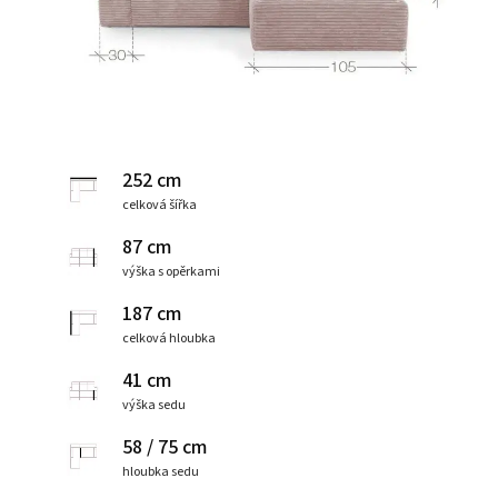
252 cm
celková šířka
87 cm
výška s opěrkami
187 cm
celková hloubka
41 cm
výška sedu
58 / 75 cm
hloubka sedu