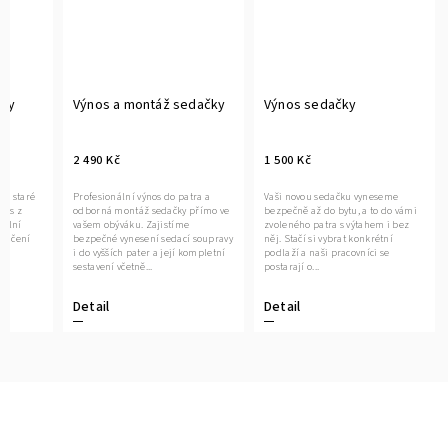
čky
Výnos a montáž sedačky
Výnos sedačky
2 490 Kč
1 500 Kč
ce staré
Profesionální výnos do patra a
Vaši novou sedačku vyneseme
vás z
odborná montáž sedačky přímo ve
bezpečně až do bytu, a to do vámi
nální
vašem obýváku. Zajistíme
zvoleného patra s výtahem i bez
oručení
bezpečné vynesení sedací soupravy
něj. Stačí si vybrat konkrétní
it
i do vyšších pater a její kompletní
podlaží a naši pracovníci se
sestavení včetně...
postarají o...
Detail
Detail