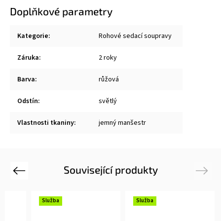
Doplňkové parametry
Kategorie
:
Rohové sedací soupravy
Záruka
:
2 roky
Barva
:
růžová
Odstín
:
světlý
Vlastnosti tkaniny
:
jemný manšestr
Související produkty
Previous
Next
Služba
Služba