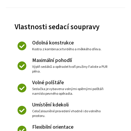
Vlastnosti sedací soupravy
Odolná konstrukce
Kostra z kombinace tvrdého a měkkého dřeva.
Maximální pohodlí
Výplň sedáků a opěradel tvoří pružiny Faliste a PUR
pěna.
Volné polštáře
Sedačka je vybavena volnými opěrnými polštáři
namísto pevného opěradla.
Umístění kdekoli
Celočalouněné provedení vhodné i do volného
prostoru.
Flexibilní orientace