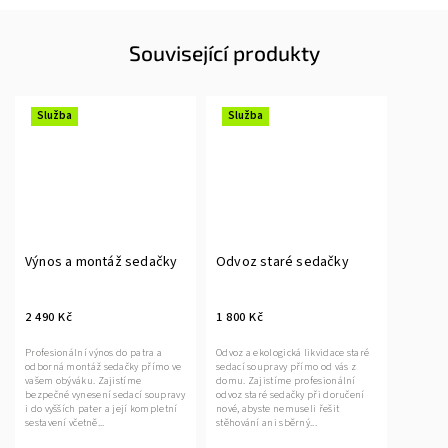
Související produkty
Služba
Služba
Výnos a montáž sedačky
Odvoz staré sedačky
2 490 Kč
1 800 Kč
Profesionální výnos do patra a
Odvoz a ekologická likvidace staré
odborná montáž sedačky přímo ve
sedací soupravy přímo od vás z
vašem obýváku. Zajistíme
domu. Zajistíme profesionální
bezpečné vynesení sedací soupravy
odvoz staré sedačky při doručení
i do vyšších pater a její kompletní
nové, abyste nemuseli řešit
sestavení včetně...
stěhování ani sběrný...