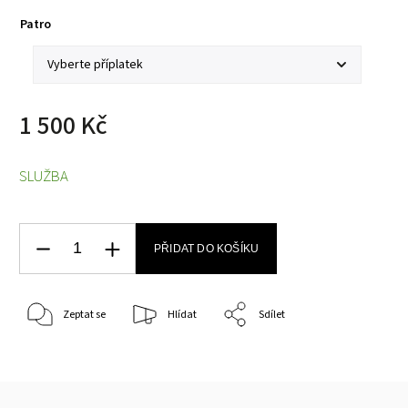
Patro
1 500 Kč
SLUŽBA
PŘIDAT DO KOŠÍKU
Zeptat se
Hlídat
Sdílet