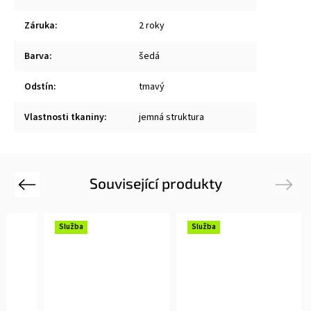
Záruka
:
2 roky
Barva
:
šedá
Odstín
:
tmavý
Vlastnosti tkaniny
:
jemná struktura
Související produkty
Previous
Next
Služba
Služba