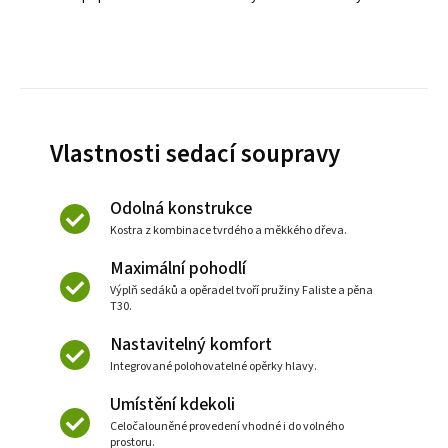
Vlastnosti sedací soupravy
Odolná konstrukce
Kostra z kombinace tvrdého a měkkého dřeva.
Maximální pohodlí
Výplň sedáků a opěradel tvoří pružiny Faliste a pěna
T30.
Nastavitelný komfort
Integrované polohovatelné opěrky hlavy.
Umístění kdekoli
Celočalouněné provedení vhodné i do volného
prostoru.