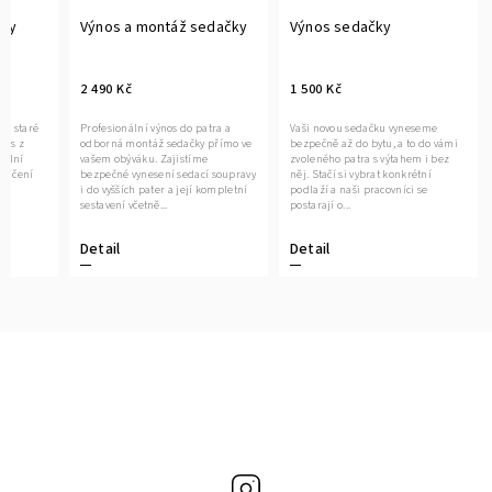
čky
Výnos a montáž sedačky
Výnos sedačky
2 490 Kč
1 500 Kč
ce staré
Profesionální výnos do patra a
Vaši novou sedačku vyneseme
vás z
odborná montáž sedačky přímo ve
bezpečně až do bytu, a to do vámi
nální
vašem obýváku. Zajistíme
zvoleného patra s výtahem i bez
oručení
bezpečné vynesení sedací soupravy
něj. Stačí si vybrat konkrétní
it
i do vyšších pater a její kompletní
podlaží a naši pracovníci se
sestavení včetně...
postarají o...
Detail
Detail
Instagram