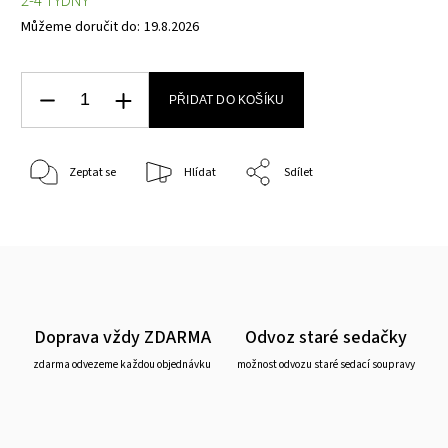
2-4 TÝDNY
Můžeme doručit do:
19.8.2026
PŘIDAT DO KOŠÍKU
Zeptat se
Hlídat
Sdílet
Doprava vždy ZDARMA
Odvoz staré sedačky
zdarma odvezeme každou objednávku
možnost odvozu staré sedací soupravy