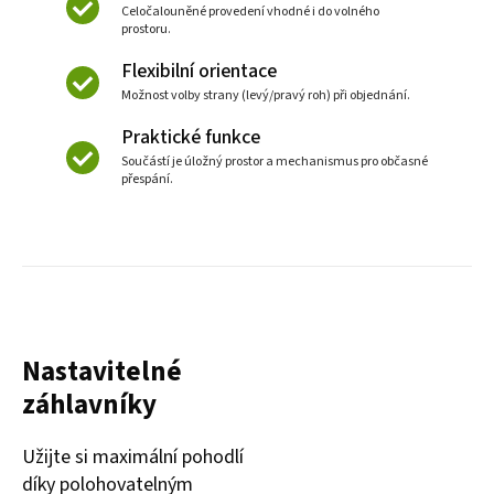
Celočalouněné provedení vhodné i do volného
prostoru.
Flexibilní orientace
Možnost volby strany (levý/pravý roh) při objednání.
Praktické funkce
Součástí je úložný prostor a mechanismus pro občasné
přespání.
Nastavitelné
záhlavníky
Užijte si maximální pohodlí
díky polohovatelným