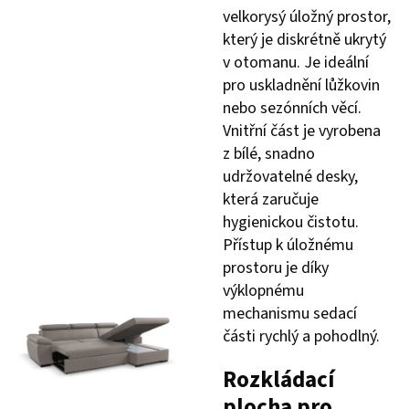
velkorysý úložný prostor,
který je diskrétně ukrytý
v otomanu. Je ideální
pro uskladnění lůžkovin
nebo sezónních věcí.
Vnitřní část je vyrobena
z bílé, snadno
udržovatelné desky,
která zaručuje
hygienickou čistotu.
Přístup k úložnému
prostoru je díky
výklopnému
mechanismu sedací
části rychlý a pohodlný.
Rozkládací
plocha pro