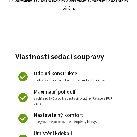
univerzálním základem ladícím k výrazným akcentům i decentním
tónům.
Vlastnosti sedací soupravy
Odolná konstrukce
Kostra z kombinace tvrdého a měkkého dřeva.
Maximální pohodlí
Výplň sedáků a opěradel tvoří pružiny Faliste a PUR
pěna.
Nastavitelný komfort
Integrované polohovatelné opěrky hlavy.
Umístění kdekoli