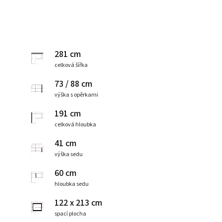
281 cm
celková šířka
73 / 88 cm
výška s opěrkami
191 cm
celková hloubka
41 cm
výška sedu
60 cm
hloubka sedu
122 x 213 cm
spací plocha