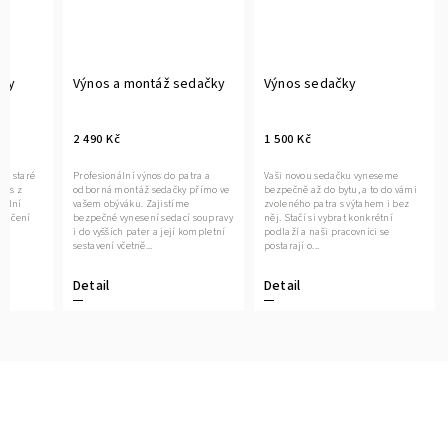
čky
Výnos a montáž sedačky
Výnos sedačky
2 490 Kč
1 500 Kč
ce staré
Profesionální výnos do patra a
Vaši novou sedačku vyneseme
vás z
odborná montáž sedačky přímo ve
bezpečně až do bytu, a to do vámi
nální
vašem obýváku. Zajistíme
zvoleného patra s výtahem i bez
oručení
bezpečné vynesení sedací soupravy
něj. Stačí si vybrat konkrétní
it
i do vyšších pater a její kompletní
podlaží a naši pracovníci se
sestavení včetně...
postarají o...
Detail
Detail