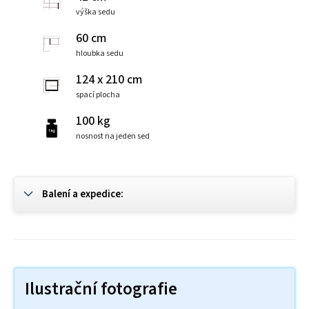
výška sedu
60 cm
hloubka sedu
124 x 210 cm
spací plocha
100 kg
nosnost na jeden sed
Balení a expedice:
Ilustrační fotografie