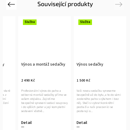
Související produkty
Previous
Next
Služba
Služba
čky
Výnos a montáž sedačky
Výnos sedačky
2 490 Kč
1 500 Kč
ce staré
Profesionální výnos do patra a
Vaši novou sedačku vyneseme
vás z
odborná montáž sedačky přímo ve
bezpečně až do bytu, a to do vámi
nální
vašem obýváku. Zajistíme
zvoleného patra s výtahem i bez
oručení
bezpečné vynesení sedací soupravy
něj. Stačí si vybrat konkrétní
it
i do vyšších pater a její kompletní
podlaží a naši pracovníci se
sestavení včetně...
postarají o...
Detail
Detail