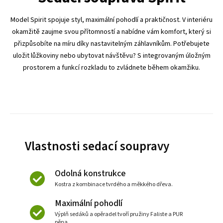
Model Spirit spojuje styl, maximální pohodlí a praktičnost. V interiéru
okamžitě zaujme svou přítomností a nabídne vám komfort, který si
přizpůsobíte na míru díky nastavitelným záhlavníkům. Potřebujete
uložit lůžkoviny nebo ubytovat návštěvu? S integrovaným úložným
prostorem a funkcí rozkladu to zvládnete během okamžiku.
Vlastnosti sedací soupravy
Odolná konstrukce
Kostra z kombinace tvrdého a měkkého dřeva.
Maximální pohodlí
Výplň sedáků a opěradel tvoří pružiny Faliste a PUR
pěna.