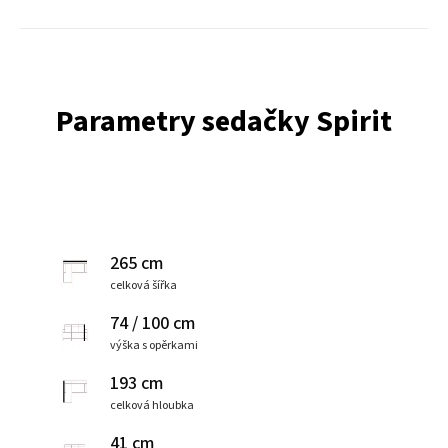
Parametry sedačky Spirit
265 cm
celková šířka
74 / 100 cm
výška s opěrkami
193 cm
celková hloubka
41 cm