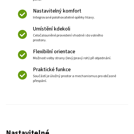
Nastavitelný komfort
Integrované polohovatelné opěrky hlavy.
Umístění kdekoli
Celočalouněné provedení vhodné i do volného
prostoru.
Flexibilní orientace
Možnost volby strany (levý/pravý roh) při objednání.
Praktické funkce
Součástí je úložný prostor a mechanismus pro občasné
přespání.
Nastavitelné