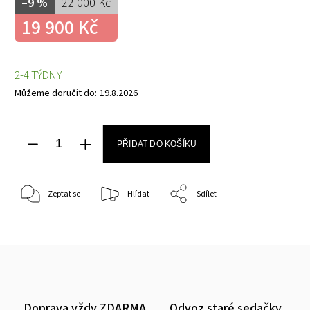
–9 %
22 000 Kč
19 900 Kč
2-4 TÝDNY
Můžeme doručit do:
19.8.2026
PŘIDAT DO KOŠÍKU
Zeptat se
Hlídat
Sdílet
Doprava vždy ZDARMA
Odvoz staré sedačky