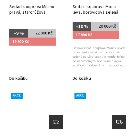
Sedací souprava Milano -
Sedací souprava Mona -
pravá, starorůžová
levá, borovicová zelená
–10 %
20 000 Kč
–9 %
22 000 Kč
17 990 Kč
19 900 Kč
Rohová sedací souprava Mona v levém
provedení a atraktivní borovicově
zelené barvě disponuje komfortními
polohovatelnými opěrkami hlavy a
estetickými čalouněnými zády, díky...
Do košíku
Do košíku
AKCE
AKCE