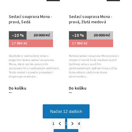
Sedací souprava Mona -
Sedací souprava Mona -
pravá, šedá
pravá, žlutá medová
–10 %
–10 %
20 000 Kč
20 000 Kč
17 990 Kč
17 990 Kč
Dopřejte si zasloužený relax s
Rohová sedací souprava Mona pravá v
elegantní šedou sedací soupravou
moderní barvě žlutá medová zajistí
Mona, která vyniká precizním
špičkový relax s využitím
zpracováním a nadčasovým odstínem.
polohovatelných opěrek hlavy a díky
Tento model v pravém provedení
čalouněným zádům se stane
disponuje snadným...
dominantou...
Do košíku
Do košíku
Načíst 12 dalších
1
2
4