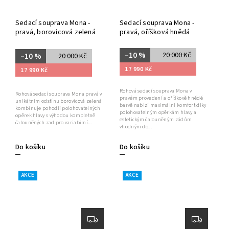
Sedací souprava Mona -
Sedací souprava Mona -
pravá, borovicová zelená
pravá, oříšková hnědá
–10 %
20 000 Kč
–10 %
20 000 Kč
17 990 Kč
17 990 Kč
Rohová sedací souprava Mona v
Rohová sedací souprava Mona pravá v
pravém provedení a oříškově hnědé
unikátním odstínu borovicová zelená
barvě nabízí maximální komfort díky
kombinuje pohodlí polohovatelných
polohovatelným opěrkám hlavy a
opěrek hlavy s výhodou kompletně
estetickým čalouněným zádům
čalouněných zad pro variabilní...
vhodným do...
Do košíku
Do košíku
AKCE
AKCE