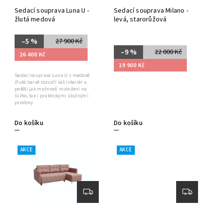
Sedací souprava Luna U -
Sedací souprava Milano -
žlutá medová
levá, starorůžová
–5 %
27 900 Kč
–9 %
22 000 Kč
26 400 Kč
19 900 Kč
Sedací souprava Luna U v medově
žluté barvě rozzáří váš interiér a
potěší jak možností rozložení na
lůžko, tak i praktickými úložnými
prostory.
Do košíku
Do košíku
AKCE
AKCE