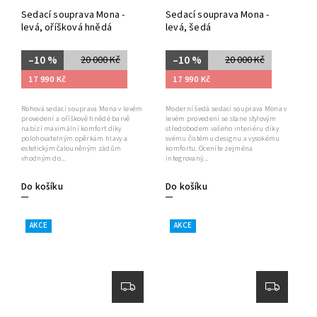
Sedací souprava Mona -
Sedací souprava Mona -
levá, oříšková hnědá
levá, šedá
–10 %
–10 %
20 000 Kč
20 000 Kč
17 990 Kč
17 990 Kč
Rohová sedací souprava Mona v levém
Moderní šedá sedací souprava Mona v
provedení a oříškově hnědé barvě
levém provedení se stane stylovým
nabízí maximální komfort díky
středobodem vašeho interiéru díky
polohovatelným opěrkám hlavy a
svému čistému designu a vysokému
estetickým čalouněným zádům
komfortu. Oceníte zejména
vhodným do...
integrovaný...
Do košíku
Do košíku
AKCE
AKCE