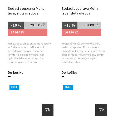
Sedací souprava Mona -
Sedací souprava Mona -
levá, žlutá medová
levá, žlutá okrová
–10 %
–15 %
20 000 Kč
20 000 Kč
17 990 Kč
16 990 Kč
Rohová sedací souprava Mona levá v
Rozjasněte svůj domov výraznou
zářivém odstínu žlutá medová
sedací soupravou Mona v levém
představuje dokonalé spojení
provedení, která v barvě žlutá okrová
komfortu díky polohovatelným
působí moderně a energicky. Tento
opěrkám hlavy a estetiky díky
model vás potěší nejen svým
čalouněným zádům pro...
vzhledem, ale i...
Do košíku
Do košíku
AKCE
AKCE