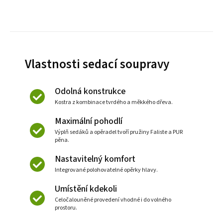
Vlastnosti sedací soupravy
Odolná konstrukce
Kostra z kombinace tvrdého a měkkého dřeva.
Maximální pohodlí
Výplň sedáků a opěradel tvoří pružiny Faliste a PUR
pěna.
Nastavitelný komfort
Integrované polohovatelné opěrky hlavy.
Umístění kdekoli
Celočalouněné provedení vhodné i do volného
prostoru.