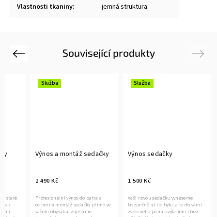
Vlastnosti tkaniny
:
jemná struktura
Související produkty
Previous
Next
Služba
Služba
čky
Výnos a montáž sedačky
Výnos sedačky
2 490 Kč
1 500 Kč
ce staré
Profesionální výnos do patra a
Vaši novou sedačku vyneseme
vás z
odborná montáž sedačky přímo ve
bezpečně až do bytu, a to do vámi
nální
vašem obýváku. Zajistíme
zvoleného patra s výtahem i bez