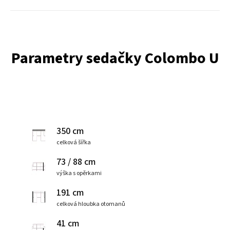
Parametry sedačky Colombo U
350 cm
celková šířka
73 / 88 cm
výška s opěrkami
191 cm
celková hloubka otomanů
41 cm