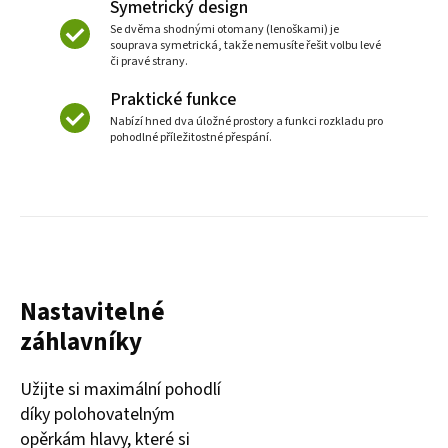
Symetrický design
Se dvěma shodnými otomany (lenoškami) je
souprava symetrická, takže nemusíte řešit volbu levé
či pravé strany.
Praktické funkce
Nabízí hned dva úložné prostory a funkci rozkladu pro
pohodlné příležitostné přespání.
Nastavitelné
záhlavníky
Užijte si maximální pohodlí
díky polohovatelným
opěrkám hlavy, které si