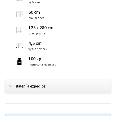
výška sedu
60 cm
hloubka sedu
125 x 280 cm
spací plocha
4,5 cm
výška nožiček
100 kg
nosnost na jeden sed
Balení a expedice: