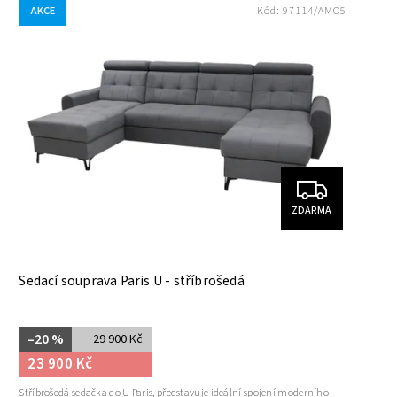
AKCE
Kód:
97114/AMO5
ZDARMA
Sedací souprava Paris U - stříbrošedá
–20 %
29 900 Kč
23 900 Kč
Stříbrošedá sedačka do U Paris, představuje ideální spojení moderního