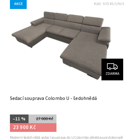
AKCE
Kód:
92545/UNI3
ZDARMA
Sedací souprava Colombo U - šedohnědá
–11 %
27 000 Kč
23 900 Kč
Moderní šedohnědá sedací souprava do U Colombo představuje dokonalé