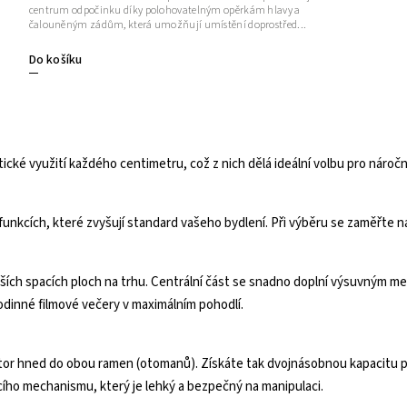
centrum odpočinku díky polohovatelným opěrkám hlavy a
čalouněným zádům, která umožňují umístění doprostřed...
Do košíku
cké využití každého centimetru, což z nich dělá ideální volbu pro náročn
nkcích, které zvyšují standard vašeho bydlení. Při výběru se zaměřte na 
tších spacích ploch na trhu. Centrální část se snadno doplní výsuvným me
odinné filmové večery v maximálním pohodlí.
or hned do obou ramen (otomanů). Získáte tak dvojnásobnou kapacitu pr
ího mechanismu, který je lehký a bezpečný na manipulaci.