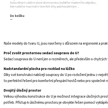
čalouněným zádům stane dominantou každého moderního obýváku,
kde nabídne maximální komfort díky polohovatelným...
Do košíku
Naše modely do tvaru U, jsou navrženy s důrazem na ergonomii a prakti
Proč zvolit prostornou sedací soupravu do U?
Sedací souprava do U není jen o rozměrech, ale především o chytrých fu
Nadstandardní plocha pro rozklad na lůžko
Díky své konstrukci nabízejí soupravy do U po rozložení jednu z nejvě
to perfektní řešení pro komfortní přespání hostů nebo pro společné r
Dvojitý úložný prostor
Velkou výhodou konstrukce do U je možnost integrace úložných prost
potřeb. Přístup k úložnému prostoru je obvykle řešen pomocí vyklápěc