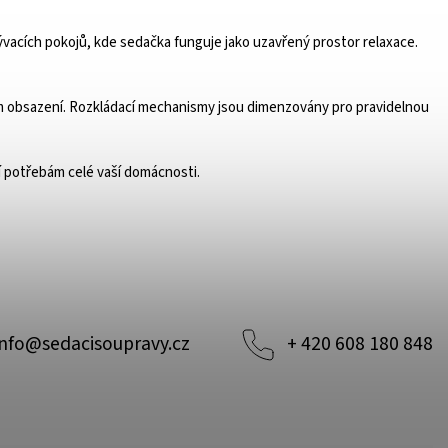
ývacích pokojů, kde sedačka funguje jako uzavřený prostor relaxace.
lném obsazení. Rozkládací mechanismy jsou dimenzovány pro pravidelnou
í potřebám celé vaší domácnosti.
info
@
sedacisoupravy.cz
+ 420 608 180 848