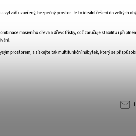
a vytváří uzavřený, bezpečný prostor. Je to ideální řešení do velkých ob
 kombinace masivního dřeva a dřevotřísky, což zaručuje stabilitu i při p
ívání.
rysým prostorem, a získejte tak multifunkční nábytek, který se přizpůsob