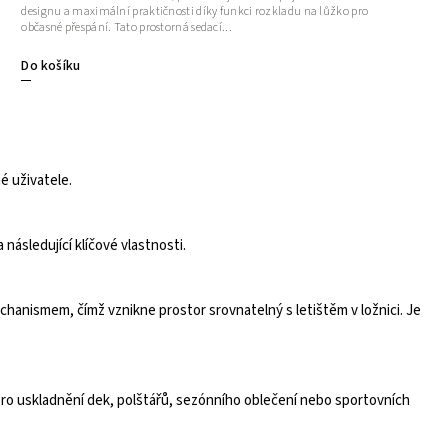
designu a maximální praktičnosti díky funkci rozkladu na lůžko pro
občasné přespání. Tato prostorná sedací...
Do košíku
é uživatele.
následující klíčové vlastnosti.
chanismem, čímž vznikne prostor srovnatelný s letištěm v ložnici. Je
o uskladnění dek, polštářů, sezónního oblečení nebo sportovních